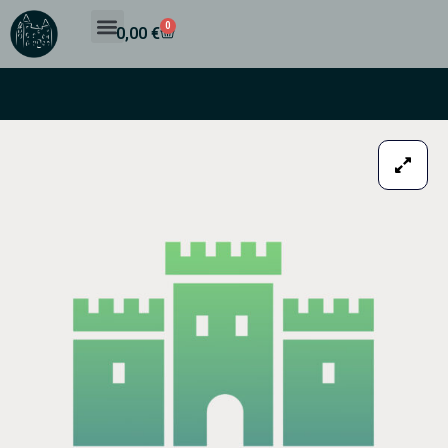
0
0,00
€