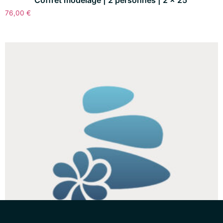
Coffret modelage | 2 personnes | 2 x 25′
76,00
€